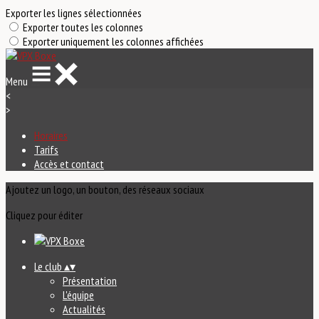
Exporter les lignes sélectionnées
Exporter toutes les colonnes
Exporter uniquement les colonnes affichées
Menu
<
>
Horaires
Tarifs
Accès et contact
Ajoutez un logo, un bouton, des réseaux sociaux
Cliquez pour éditer
Le club
▴
▾
Présentation
L'équipe
Actualités