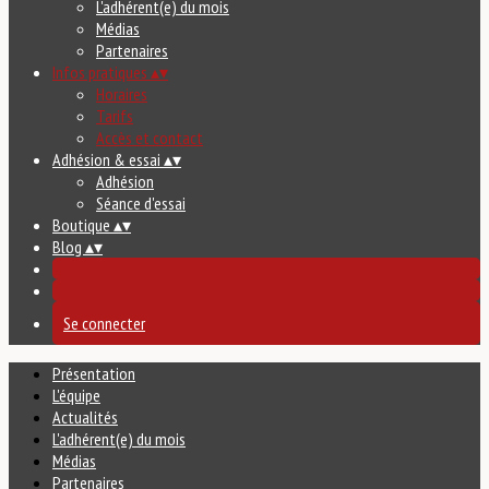
L'adhérent(e) du mois
Médias
Partenaires
Infos pratiques
▴
▾
Horaires
Tarifs
Accès et contact
Adhésion & essai
▴
▾
Adhésion
Séance d'essai
Boutique
▴
▾
Blog
▴
▾
Se connecter
Présentation
L'équipe
Actualités
L'adhérent(e) du mois
Médias
Partenaires